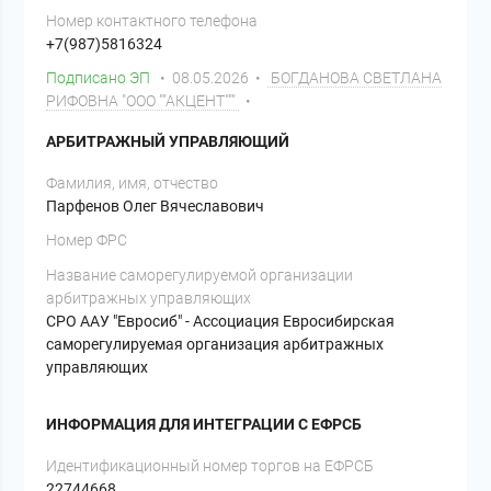
Номер контактного телефона
+7(987)5816324
Подписано ЭП
• 08.05.2026 •
БОГДАНОВА СВЕТЛАНА
РИФОВНА "ООО ""АКЦЕНТ"""
•
АРБИТРАЖНЫЙ УПРАВЛЯЮЩИЙ
Фамилия, имя, отчество
Парфенов Олег Вячеславович
Номер ФРС
Название саморегулируемой организации
арбитражных управляющих
СРО ААУ "Евросиб" - Ассоциация Евросибирская
саморегулируемая организация арбитражных
управляющих
ИНФОРМАЦИЯ ДЛЯ ИНТЕГРАЦИИ С ЕФРСБ
Идентификационный номер торгов на ЕФРСБ
22744668