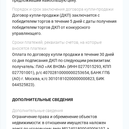
предложивший наибольшую цену.
Порядок и срок заключения договора купли-продажи
Договор купли-продажи (ДКП) заключается с
победителем торгов в течение 5 дней с даты получения
победителем торгов ДКП от конкурсного
управляющего.
Сроки платежей, реквизиты счетов, на которые
вносятся платежи
Оплата по договору купли продажи в течение 30 дней
со дня подписания ДКП по следующим реквизитам:
получатель: ПАО «АК ВНЗМ» (ИНН 0277015293, КПП
027701001), р/с 40702810000000253654, БАНК ГПБ
(АО) г. Москва, к/с 30101810200000000823, БИК
044525823).
ДОПОЛНИТЕЛЬНЫЕ СВЕДЕНИЯ
Дополнительные сведения
Ограничение права и обременение объектов
недвижимости: в отношении имущества наложен
арест по уголовному делу №12401800040006197, а