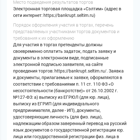
Место подведения результатов торгов
Электронная торговая площадка «Сэлтим» (адрес в
сети интернет: https://bankrupt.seltim.ru)
Порядок оформления участия в торгах, перечень
представляемых участниками торгов документов и
требования к их оформлению
Для участия в торгах претенденты должны
своевременно оплатить задаток, подать заявку и
документы в электронном виде, подписанные
электронной подписью заявителя, на сайте
проведения торгов: https://bankrupt.seltim.ru/. Заявка
и документы, прилагаемые к заявке, оформляются в
соответствии с требованиями п. 11 ст. 110 ФЗ «О
несостоятельности (банкротстве)» от 26.10.2002 г.
№127-ФЗ: а) выписку из ЕГРЮЛ (для юр. лица),
выписку из ЕГРИП (для индивидуального
предпринимателя, далее - ИП), документы,
удостоверяющие личность (для физ. лица),
надлежащим образом заверенный перевод на русский
язык документов о государственной регистрации юр.
лица или государственной регистрации физ. лица в