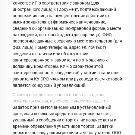
качестве ИП в соответствии с законом (для
иностранного лица); б) документ, подтверждающий
полномочия лица на осуществление действий от
имени заявителя; в) фирменное наименование,
сведения об организационно-правовой форме, о месте
нахождения, почтовый адрес (для юр. лица), ФИО,
паспортные данные, сведения о месте жительства (для
физ. лица), номер телефона, адрес эл. почты; г)
сведения о наличии или об отсутствии
заинтересованности заявителя по отношению к
должнику, кредиторам, КУ и о характере этой
заинтересованности, сведения об участии в капитале
заявителя КУ, СРО, членом или руководителем которой
является конкурсный управляющий.
Cроки и порядок внесения и возврата задатка,
реквизиты счетов, на которые вносится задаток
Задаток признается внесенным в установленный
срок, если денежные средства поступили на счет,
указанный в сообщении о торгах, не позднее даты и
времени определения участников торгов. Задатки
вносятся по следующим реквизитам: получатель: ООО