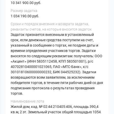
10 341 900.00 руб.
Размер задатка
1 034 190.00 руб.
Cроки и порядок внесения и возврата задатка,
реквизиты счетов, на которые вносится задаток
Задаток признается внесенным в установленный
срок, если денежные средства поступили на счет,
указанный в сообщении о торгах, не позднее даты и
времени определения участников торгов. Задатки
вносятся по следующим реквизитам: получатель: ООО
«Акцент» (ИНН 5835112458, КПП 583501001), р/с
40702810400001021065, ПАО «МТС-Банк», к/с
30101810600000000232, БИК 044525232). Задатки
возвращаются всем заявителям, за исключением
победителя торгов, в течение пяти рабочих дней со дня
подписания протокола о результатах проведения
торгов.
Наименование лота
Жилой дом, кад. № 02:44:210405:406, площадь 390,4
кв.м, 2 эт. Земельный участок общей площадью 1054