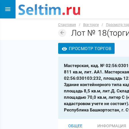
Стартовая
/
Все торги
/
Просмотр то
Лот № 18(торг
ПРОСМОТР ТОРГОВ
Мастерская, кад. № 02:56:0301
811 кв.м, лит. АА1. Мастерска
02:56:030103:232, площадь 123
Здание контейнерного типа кад
площадь 8,5 кв.м, лит.Д. Скла
площадью 70,0 кв.м, литер С (н
кадастровом учете не состоит)
Республика Башкортостан, г. С
ОБЩЕЕ
ИНФОРМАЦИЯ