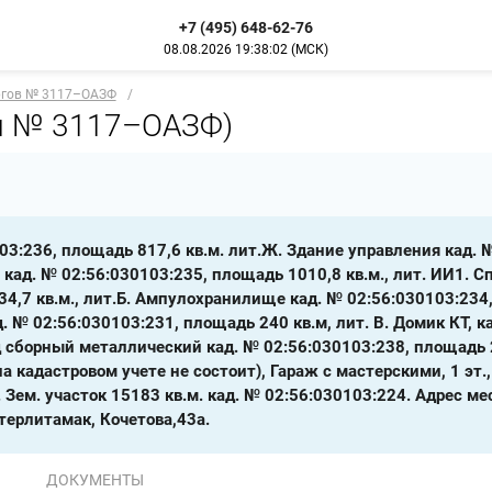
+7 (495) 648-62-76
08.08.2026
19:38:03
(МСК)
ргов № 3117–ОАЗФ
/
и № 3117–ОАЗФ)
03:236, площадь 817,6 кв.м. лит.Ж. Здание управления кад.
я кад. № 02:56:030103:235, площадь 1010,8 кв.м., лит. ИИ1. 
4,7 кв.м., лит.Б. Ампулохранилище кад. № 02:56:030103:234, 
. № 02:56:030103:231, площадь 240 кв.м, лит. В. Домик КТ, к
д сборный металлический кад. № 02:56:030103:238, площадь 2
а кадастровом учете не состоит), Гараж с мастерскими, 1 эт., 
. Зем. участок 15183 кв.м. кад. № 02:56:030103:224. Адрес 
терлитамак, Кочетова,43а.
ДОКУМЕНТЫ