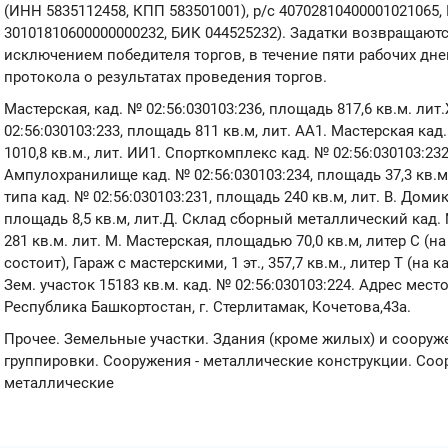
(ИНН 5835112458, КПП 583501001), р/с 40702810400001021065,
30101810600000000232, БИК 044525232). Задатки возвращаютс
исключением победителя торгов, в течение пяти рабочих дн
протокола о результатах проведения торгов.
Мастерская, кад. № 02:56:030103:236, площадь 817,6 кв.м. ли
02:56:030103:233, площадь 811 кв.м, лит. АА1. Мастерская кад
1010,8 кв.м., лит. ИИ1. Спорткомплекс кад. № 02:56:030103:232
Ампулохранилище кад. № 02:56:030103:234, площадь 37,3 кв.м.
типа кад. № 02:56:030103:231, площадь 240 кв.м, лит. В. Домик
площадь 8,5 кв.м, лит.Д. Склад сборный металлический кад. 
281 кв.м. лит. М. Мастерская, площадью 70,0 кв.м, литер С (н
состоит), Гараж с мастерскими, 1 эт., 357,7 кв.м., литер Т (на
Зем. участок 15183 кв.м. кад. № 02:56:030103:224. Адрес ме
Республика Башкортостан, г. Стерлитамак, Кочетова,43а.
Прочее. Земельные участки. Здания (кроме жилых) и сооруж
группировки. Сооружения - металлические конструкции. Со
металлические