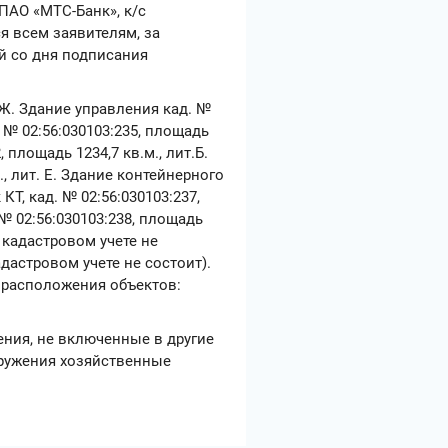
 ПАО «МТС-Банк», к/с
я всем заявителям, за
ей со дня подписания
т.Ж. Здание управления кад. №
. № 02:56:030103:235, площадь
, площадь 1234,7 кв.м., лит.Б.
, лит. Е. Здание контейнерного
 КТ, кад. № 02:56:030103:237,
№ 02:56:030103:238, площадь
а кадастровом учете не
 кадастровом учете не состоит).
сторасположения объектов:
ения, не включенные в другие
оружения хозяйственные