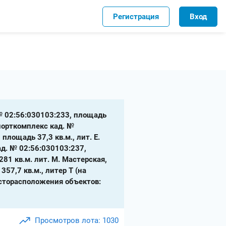
Регистрация
Вход
 № 02:56:030103:233, площадь
Спорткомплекс кад. №
площадь 37,3 кв.м., лит. Е.
ад. № 02:56:030103:237,
81 кв.м. лит. М. Мастерская,
357,7 кв.м., литер Т (на
месторасположения объектов:
Просмотров лота: 1030