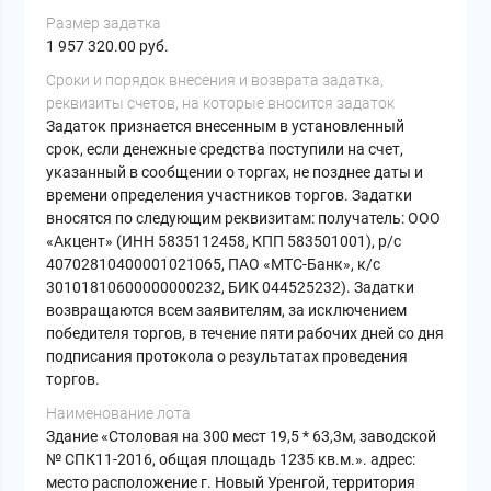
Размер задатка
1 957 320.00 руб.
Cроки и порядок внесения и возврата задатка,
реквизиты счетов, на которые вносится задаток
Задаток признается внесенным в установленный
срок, если денежные средства поступили на счет,
указанный в сообщении о торгах, не позднее даты и
времени определения участников торгов. Задатки
вносятся по следующим реквизитам: получатель: ООО
«Акцент» (ИНН 5835112458, КПП 583501001), р/с
40702810400001021065, ПАО «МТС-Банк», к/с
30101810600000000232, БИК 044525232). Задатки
возвращаются всем заявителям, за исключением
победителя торгов, в течение пяти рабочих дней со дня
подписания протокола о результатах проведения
торгов.
Наименование лота
Здание «Столовая на 300 мест 19,5 * 63,3м, заводской
№ СПК11-2016, общая площадь 1235 кв.м.». адрес:
место расположение г. Новый Уренгой, территория