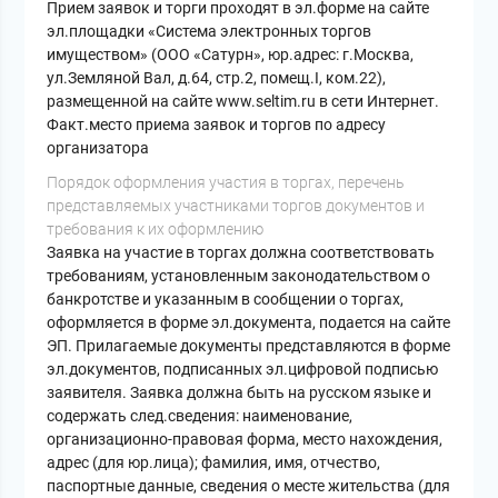
Прием заявок и торги проходят в эл.форме на сайте
эл.площадки «Система электронных торгов
имуществом» (ООО «Сатурн», юр.адрес: г.Москва,
ул.Земляной Вал, д.64, стр.2, помещ.I, ком.22),
размещенной на сайте www.seltim.ru в сети Интернет.
Факт.место приема заявок и торгов по адресу
организатора
Порядок оформления участия в торгах, перечень
представляемых участниками торгов документов и
требования к их оформлению
Заявка на участие в торгах должна соответствовать
требованиям, установленным законодательством о
банкротстве и указанным в сообщении о торгах,
оформляется в форме эл.документа, подается на сайте
ЭП. Прилагаемые документы представляются в форме
эл.документов, подписанных эл.цифровой подписью
заявителя. Заявка должна быть на русском языке и
содержать след.сведения: наименование,
организационно-правовая форма, место нахождения,
адрес (для юр.лица); фамилия, имя, отчество,
паспортные данные, сведения о месте жительства (для