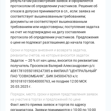
результатам рассмотрения заявок и оформляется
протоколом об определении участников. Решение об
отказе в допуске принимается в сл., если: заявка не
соответствует вышеназванным требованиям;
документы не соответствуют вышеназванным
требованиям или недостоверны; поступление задатка
на счет не подтверждено на дату составления
протокола об определении участников. Предложения
о цене не подлежат разглашению до начала торгов.
Cроки и порядок внесения и возврата задатка,
реквизиты счетов, на которые вносится задаток
Задаток — 20 % от нач.цены, вносится по реквизитам:
получатель Проселков Валерий Александрович р/с
40817810550189247385 в ФИЛИАЛ "ЦЕНТРАЛЬНЫЙ"
ПАО "СОВКОМБАНК" , БИК 045004763 к/с
30101810150040000763, не позднее 12:00 МСК
20.03.2025 г.
Порядок, место, сроки и время представления заявок
на участие в торгах и предложений по цене
Факт.место приема заявок и торгов по адресу
организатора. Заявки принимаются с 10:00 по 10:00