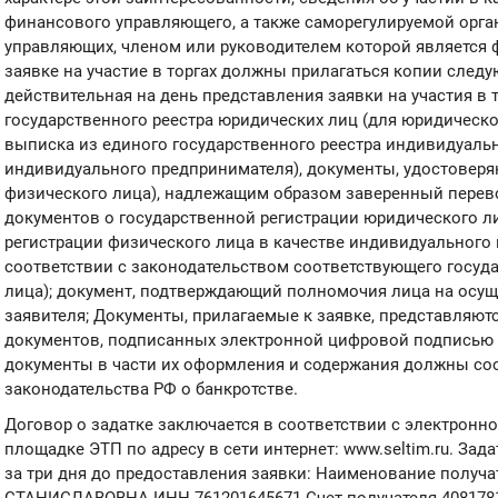
финансового управляющего, а также саморегулируемой орг
управляющих, членом или руководителем которой является
заявке на участие в торгах должны прилагаться копии след
действительная на день представления заявки на участия в 
государственного реестра юридических лиц (для юридическо
выписка из единого государственного реестра индивидуаль
индивидуального предпринимателя), документы, удостоверя
физического лица), надлежащим образом заверенный перево
документов о государственной регистрации юридического л
регистрации физического лица в качестве индивидуального
соответствии с законодательством соответствующего госуда
лица); документ, подтверждающий полномочия лица на осущ
заявителя; Документы, прилагаемые к заявке, представляют
документов, подписанных электронной цифровой подписью 
документы в части их оформления и содержания должны со
законодательства РФ о банкротстве.
Договор о задатке заключается в соответствии с электронн
площадке ЭТП по адресу в сети интернет: www.seltim.ru. Зад
за три дня до предоставления заявки: Наименование полу
СТАНИСЛАВОВНА ИНН 761201645671 Счет получателя 408178