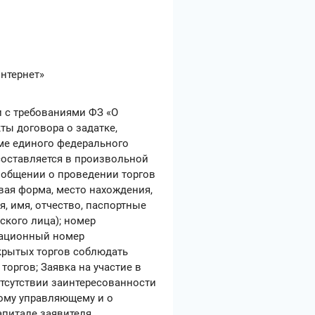
Интернет»
и с требованиями ФЗ «О
ты договора о задатке,
еме единого федерального
 составляется в произвольной
ообщении о проведении торгов
ая форма, место нахождения,
, имя, отчество, паспортные
ского лица); номер
кационный номер
ткрытых торгов соблюдать
оргов; Заявка на участие в
отсутствии заинтересованности
вому управляющему и о
капитале заявителя