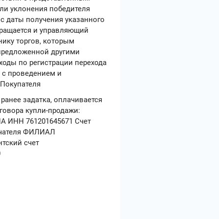
или уклонения победителя
 с даты получения указанного
вращается и управляющий
нику торгов, которым
 предложенной другими
сходы по регистрации перехода
е с проведением и
 Покупателя
ранее задатка, оплачивается
оговора купли-продажи:
 ИНН 761201645671 Счет
учателя ФИЛИАЛ
тский счет
0