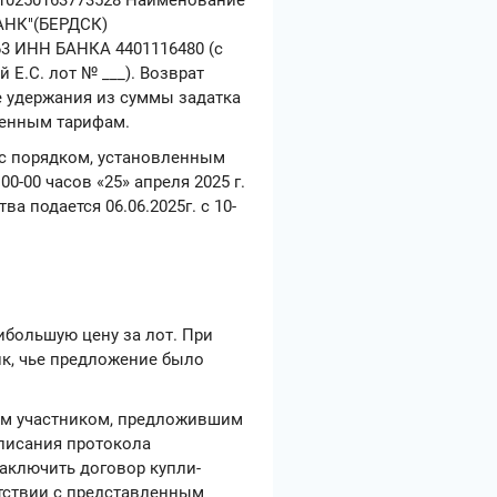
АНК"(БЕРДСК)
63 ИНН БАНКА 4401116480 (с
 Е.С. лот № ___). Возврат
е удержания из суммы задатка
ленным тарифам.
и с порядком, установленным
0-00 часов «25» апреля 2025 г.
а подается 06.06.2025г. с 10-
ибольшую цену за лот. При
ик, чье предложение было
ным участником, предложившим
дписания протокола
аключить договор купли-
тствии с представленным