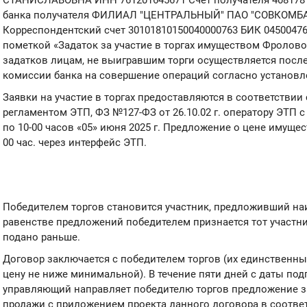
банка получателя ФИЛИАЛ "ЦЕНТРАЛЬНЫЙ" ПАО "СОВКОМБ
Корреспондентский счет 30101810150040000763 БИК 0450047
пометкой «Задаток за участие в торгах имуществом Фроловой
задатков лицам, не выигравшим торги осуществляется посл
комиссии банка на совершение операций согласно установ
Заявки на участие в торгах предоставляются в соответстви
регламентом ЭТП, ФЗ №127-ФЗ от 26.10.02 г. оператору ЭТП с 0
по 10-00 часов «05» июня 2025 г. Предложение о цене имуществ
00 час. через интерфейс ЭТП.
Победителем торгов становится участник, предложивший на
равенстве предложений победителем признается тот участн
подано раньше.
Договор заключается с победителем торгов (их единствен
цену не ниже минимальной). В течение пяти дней с даты по
управляющий направляет победителю торгов предложение з
продажи с приложением проекта данного договора в соотве