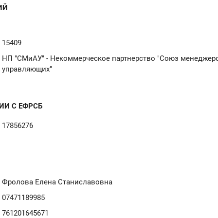
ИЙ
15409
НП "СМиАУ" - Некоммерческое партнерство "Союз менеджер
управляющих"
ИИ С ЕФРСБ
17856276
Фролова Елена Станиславовна
07471189985
761201645671