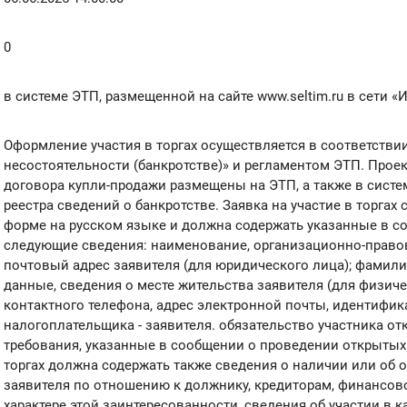
0
в системе ЭТП, размещенной на сайте www.seltim.ru в сети «
Оформление участия в торгах осуществляется в соответстви
несостоятельности (банкротстве)» и регламентом ЭТП. Проек
договора купли-продажи размещены на ЭТП, а также в сист
реестра сведений о банкротстве. Заявка на участие в торгах
форме на русском языке и должна содержать указанные в с
следующие сведения: наименование, организационно-правов
почтовый адрес заявителя (для юридического лица); фамилия
данные, сведения о месте жительства заявителя (для физиче
контактного телефона, адрес электронной почты, идентифи
налогоплательщика - заявителя. обязательство участника о
требования, указанные в сообщении о проведении открытых т
торгах должна содержать также сведения о наличии или об 
заявителя по отношению к должнику, кредиторам, финансо
характере этой заинтересованности, сведения об участии в 