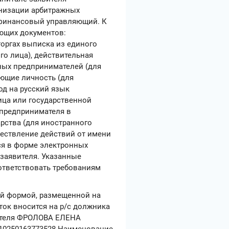
анизации арбитражных
 финансовый управляющий. К
ующих документов:
торгах выписка из единого
го лица), действительная
ных предпринимателей (для
ющие личность (для
д на русский язык
ица или государственной
 предпринимателя в
рства (для иностранного
ествление действий от имени
ся в форме электронных
заявителя. Указанные
ответствовать требованиям
ой формой, размещенной на
аток вносится на р/с должника
чателя ФРОЛОВА ЕЛЕНА
10250163773528 Наименование