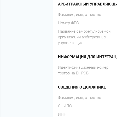
АРБИТРАЖНЫЙ УПРАВЛЯЮЩ
Фамилия, имя, отчество
Номер ФРС
Название саморегулируемой
организации арбитражных
управляющих
ИНФОРМАЦИЯ ДЛЯ ИНТЕГРАЦ
Идентификационный номер
торгов на ЕФРСБ
СВЕДЕНИЯ О ДОЛЖНИКЕ
Фамилия, имя, отчество
СНИЛС
ИНН