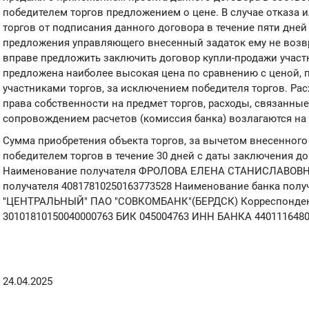
победителем торгов предложением о цене. В случае отказа 
торгов от подписания данного договора в течение пяти дней
предложения управляющего внесенный задаток ему не воз
вправе предложить заключить договор купли-продажи участ
предложена наиболее высокая цена по сравнению с ценой,
участниками торгов, за исключением победителя торгов. Ра
права собственности на предмет торгов, расходы, связанны
сопровождением расчетов (комиссия банка) возлагаются на
Сумма приобретения объекта торгов, за вычетом внесенного 
победителем торгов в течение 30 дней с даты заключения д
Наименование получателя ФРОЛОВА ЕЛЕНА СТАНИСЛАВОВНА
получателя 40817810250163773528 Наименование банка пол
"ЦЕНТРАЛЬНЫЙ" ПАО "СОВКОМБАНК"(БЕРДСК) Корреспонден
30101810150040000763 БИК 045004763 ИНН БАНКА 440111648
24.04.2025