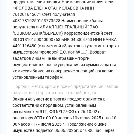
предоставления заявки: Наименование получателя
ФРОЛОВА ЕЛЕНА СТАНИСЛАВОВНА ИНН
761201645671 Счет получателя
40817810250163773528 Наименование банка
получателя ФИЛИАЛ "ЦЕНТРАЛЬНЫЙ" ПАО
"СОВКОМБАНК"(БЕРДСК) Корреспондентский счет
30101810150040000763 БИК 045004763 ИНН БАНКА
4401116480 (с пометкой «Задаток за участие в торгах
имуществом Фроловой Е.С. лот № ___). Возврат
задатков лицам, не выигравшим торги
осуществляется после удержания из суммы задатка
комиссии банка на совершение операций согласно
установленным тарифам.
Порядок, место, сроки и время представления заявок
на участие в торгах и предложений по цене
Заявки на участие в торгах предоставляются в
соответствии с порядком, установленным
регламентом ЭТП, ФЗ №127-ФЗ от 26.10.02 г.
оператору ЭТП с 00-00 часов «10» июня 2025 г. по 10-
00 часов «17» июля 2025 г. Предложение о цене
имущества подается 06.06.2025г. с 10-00 час. через