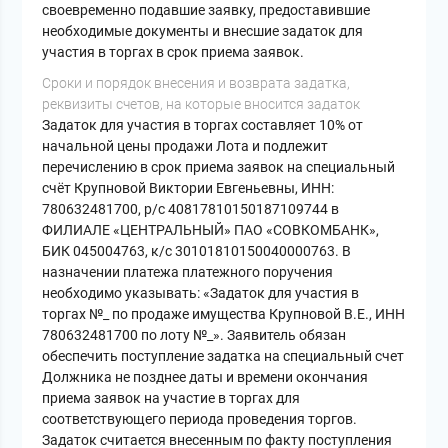
своевременно подавшие заявку, предоставившие
необходимые документы и внесшие задаток для
участия в торгах в срок приема заявок.
Cроки и порядок внесения и возврата задатка,
реквизиты счетов, на которые вносится задаток
Задаток для участия в торгах составляет 10% от
начальной цены продажи Лота и подлежит
перечислению в срок приема заявок на специальный
счёт Крупновой Виктории Евгеньевны, ИНН:
780632481700, р/с 40817810150187109744 в
ФИЛИАЛЕ «ЦЕНТРАЛЬНЫЙ» ПАО «СОВКОМБАНК»,
БИК 045004763, к/с 30101810150040000763. В
назначении платежа платежного поручения
необходимо указывать: «Задаток для участия в
торгах №_ по продаже имущества Крупновой В.Е., ИНН
780632481700 по лоту №_». Заявитель обязан
обеспечить поступление задатка на специальный счет
Должника не позднее даты и времени окончания
приема заявок на участие в торгах для
соответствующего периода проведения торгов.
Задаток считается внесенным по факту поступления