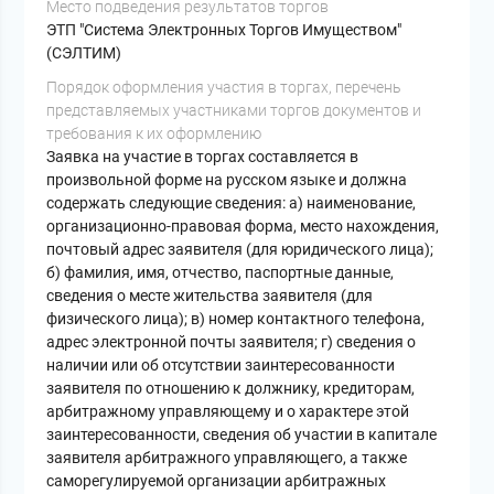
Место подведения результатов торгов
ЭТП "Система Электронных Торгов Имуществом"
(СЭЛТИМ)
Порядок оформления участия в торгах, перечень
представляемых участниками торгов документов и
требования к их оформлению
Заявка на участие в торгах составляется в
произвольной форме на русском языке и должна
содержать следующие сведения: а) наименование,
организационно-правовая форма, место нахождения,
почтовый адрес заявителя (для юридического лица);
б) фамилия, имя, отчество, паспортные данные,
сведения о месте жительства заявителя (для
физического лица); в) номер контактного телефона,
адрес электронной почты заявителя; г) сведения о
наличии или об отсутствии заинтересованности
заявителя по отношению к должнику, кредиторам,
арбитражному управляющему и о характере этой
заинтересованности, сведения об участии в капитале
заявителя арбитражного управляющего, а также
саморегулируемой организации арбитражных