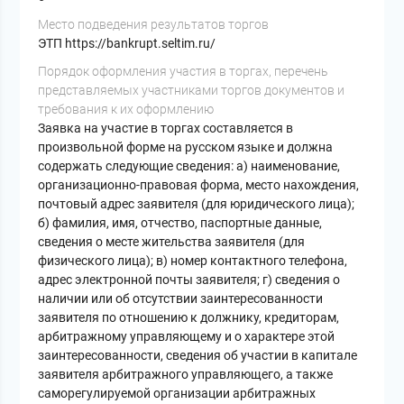
Место подведения результатов торгов
ЭТП https://bankrupt.seltim.ru/
Порядок оформления участия в торгах, перечень
представляемых участниками торгов документов и
требования к их оформлению
Заявка на участие в торгах составляется в
произвольной форме на русском языке и должна
содержать следующие сведения: а) наименование,
организационно-правовая форма, место нахождения,
почтовый адрес заявителя (для юридического лица);
б) фамилия, имя, отчество, паспортные данные,
сведения о месте жительства заявителя (для
физического лица); в) номер контактного телефона,
адрес электронной почты заявителя; г) сведения о
наличии или об отсутствии заинтересованности
заявителя по отношению к должнику, кредиторам,
арбитражному управляющему и о характере этой
заинтересованности, сведения об участии в капитале
заявителя арбитражного управляющего, а также
саморегулируемой организации арбитражных