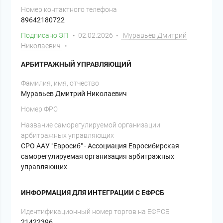
Номер контактного телефона
89642180722
Подписано ЭП
• 02.02.2026 •
Муравьёв Дмитрий
Николаевич
•
АРБИТРАЖНЫЙ УПРАВЛЯЮЩИЙ
Фамилия, имя, отчество
Муравьев Дмитрий Николаевич
Номер ФРС
Название саморегулируемой организации
арбитражных управляющих
СРО ААУ "Евросиб" - Ассоциация Евросибирская
саморегулируемая организация арбитражных
управляющих
ИНФОРМАЦИЯ ДЛЯ ИНТЕГРАЦИИ С ЕФРСБ
Идентификационный номер торгов на ЕФРСБ
21422396