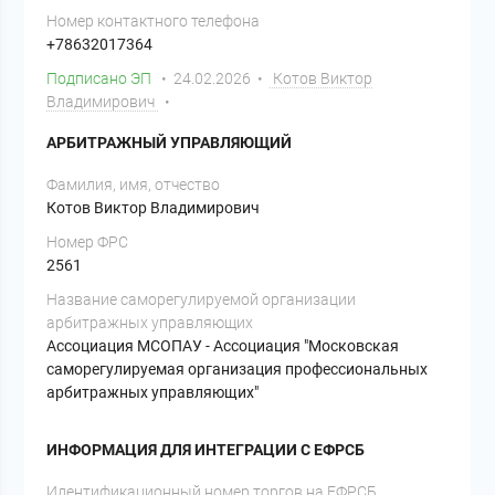
Номер контактного телефона
+78632017364
Подписано ЭП
• 24.02.2026 •
Котов Виктор
Владимирович
•
АРБИТРАЖНЫЙ УПРАВЛЯЮЩИЙ
Фамилия, имя, отчество
Котов Виктор Владимирович
Номер ФРС
2561
Название саморегулируемой организации
арбитражных управляющих
Ассоциация МСОПАУ - Ассоциация "Московская
саморегулируемая организация профессиональных
арбитражных управляющих"
ИНФОРМАЦИЯ ДЛЯ ИНТЕГРАЦИИ С ЕФРСБ
Идентификационный номер торгов на ЕФРСБ