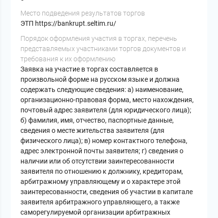
Место подведения результатов торгов
ЭТП https://bankrupt.seltim.ru/
Порядок оформления участия в торгах, перечень
представляемых участниками торгов документов и
требования к их оформлению
Заявка на участие в торгах составляется в
произвольной форме на русском языке и должна
содержать следующие сведения: а) наименование,
организационно-правовая форма, место нахождения,
почтовый адрес заявителя (для юридического лица);
б) фамилия, имя, отчество, паспортные данные,
сведения о месте жительства заявителя (для
физического лица); в) номер контактного телефона,
адрес электронной почты заявителя; г) сведения о
наличии или об отсутствии заинтересованности
заявителя по отношению к должнику, кредиторам,
арбитражному управляющему и о характере этой
заинтересованности, сведения об участии в капитале
заявителя арбитражного управляющего, а также
саморегулируемой организации арбитражных