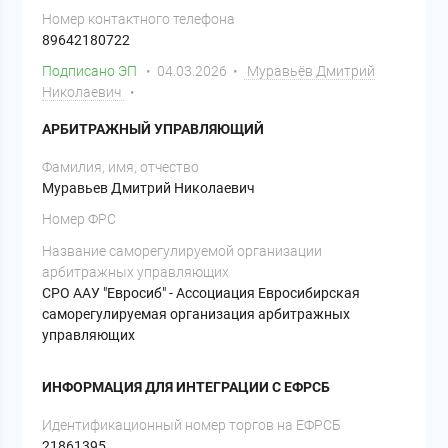
Номер контактного телефона
89642180722
Подписано ЭП
• 04.03.2026 •
Муравьёв Дмитрий
Николаевич
•
АРБИТРАЖНЫЙ УПРАВЛЯЮЩИЙ
Фамилия, имя, отчество
Муравьев Дмитрий Николаевич
Номер ФРС
Название саморегулируемой организации
арбитражных управляющих
СРО ААУ "Евросиб" - Ассоциация Евросибирская
саморегулируемая организация арбитражных
управляющих
ИНФОРМАЦИЯ ДЛЯ ИНТЕГРАЦИИ С ЕФРСБ
Идентификационный номер торгов на ЕФРСБ
21861395