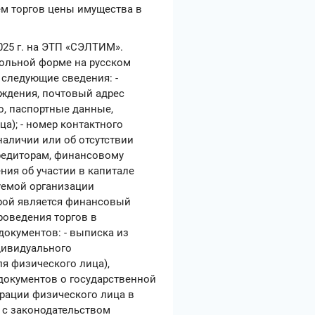
ем торгов цены имущества в
.2025 г. на ЭТП «СЭЛТИМ».
вольной форме на русском
 следующие сведения: -
ждения, почтовый адрес
во, паспортные данные,
а); - номер контактного
наличии или об отсутствии
редиторам, финансовому
ния об участии в капитале
уемой организации
рой является финансовый
проведения торгов в
окументов: - выписка из
дивидуального
я физического лица),
документов о государственной
трации физического лица в
 с законодательством