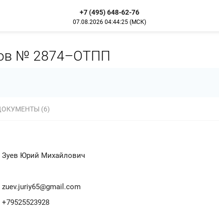
+7 (495) 648-62-76
07.08.2026
04:44:26
(МСК)
гов № 2874–ОТПП
ДОКУМЕНТЫ (6)
Зуев Юрий Михайлович
zuev.juriy65@gmail.com
+79525523928