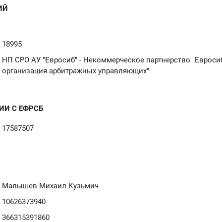
ИЙ
18995
НП СРО АУ "Евросиб" - Некоммерческое партнерство "Еврос
организация арбитражных управляющих"
ИИ С ЕФРСБ
17587507
Малышев Михаил Кузьмич
10626373940
366315391860