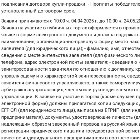
подписания договора купли-продажи. - Неоплаты победител
установленный договором срок.
Заявки принимаются с 10:00 ч. 04.04.2025 г. до 10:00 ч. 24.05
Заявка на участие в публичных торгах оформляется в произ
языке в форме электронного документа и должна содержать
наименование, организационно-правовую форму, место нахо
заявителя (для юридического лица); - фамилию, имя, отчест
сведения о месте жительства заявителя (для физического лиц
телефона, адрес электронной почты заявителя; - сведения о 
заинтересованности заявителя по отношению к должнику, к
управляющему и о характере этой заинтересованности, сведе
заявителя финансового управляющего, а также саморегулир
арбитражных управляющих, членом или руководителем кото
управляющий. К заявке на участие в торгах (кроме случаев 
электронной форме) должны прилагаться копии следующих д
ЕГРЮЛ (для юридического лица), выписка из ЕГРИП (для ин
предпринимателя), документы, удостоверяющие личность (дл
надлежащим образом заверенный перевод на русский язык 
регистрации юридического лица или государственной регис
качестве индивидуального предпринимателя в соответствии