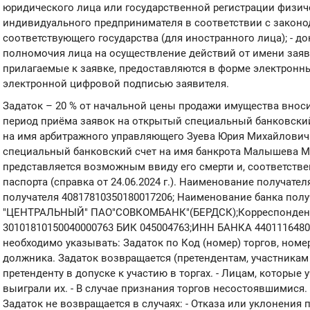
юридического лица или государственной регистрации физич
индивидуального предпринимателя в соответствии с закон
соответствующего государства (для иностранного лица); - 
полномочия лица на осуществление действий от имени заяв
прилагаемые к заявке, предоставляются в форме электронн
электронной цифровой подписью заявителя.
Задаток – 20 % от начальной цены продажи имущества внос
период приёма заявок на открытый специальный банковский
на имя арбитражного управляющего Зуева Юрия Михайловича
специальный банковский счет на имя банкрота Малышева М
представляется возможным ввиду его смерти и, соответстве
паспорта (справка от 24.06.2024 г.). Наименование получате
получателя 40817810350180017206; Наименование банка по
"ЦЕНТРАЛЬНЫЙ" ПАО"СОВКОМБАНК"(БЕРДСК);Корреспондент
30101810150040000763 БИК 045004763;ИНН БАНКА 4401116480 
необходимо указывать: Задаток по Код (номер) торгов, ном
должника. Задаток возвращается (претендентам, участникам т
претенденту в допуске к участию в торгах. - Лицам, которые у
выиграли их. - В случае признания торгов несостоявшимися. 
Задаток не возвращается в случаях: - Отказа или уклонения 