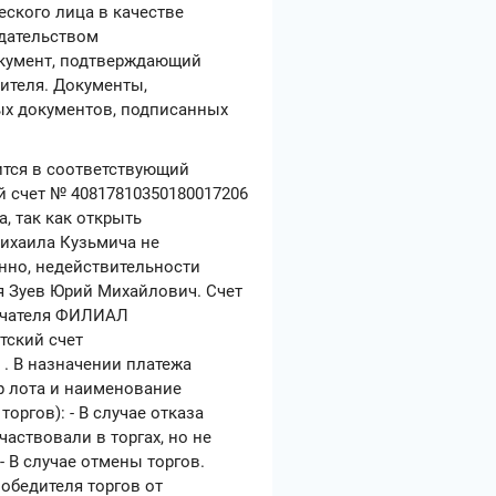
еского лица в качестве
одательством
документ, подтверждающий
ителя. Документы,
ых документов, подписанных
ится в соответствующий
 счет № 40817810350180017206
, так как открыть
ихаила Кузьмича не
нно, недействительности
ля Зуев Юрий Михайлович. Счет
лучателя ФИЛИАЛ
ский счет
. В назначении платежа
ер лота и наименование
оргов): - В случае отказа
частвовали в торгах, но не
- В случае отмены торгов.
победителя торгов от