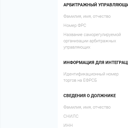
АРБИТРАЖНЫЙ УПРАВЛЯЮЩ
Фамилия, имя, отчество
Номер ФРС
Название саморегулируемой
организации арбитражных
управляющих
ИНФОРМАЦИЯ ДЛЯ ИНТЕГРАЦ
Идентификационный номер
торгов на ЕФРСБ
СВЕДЕНИЯ О ДОЛЖНИКЕ
Фамилия, имя, отчество
СНИЛС
ИНН