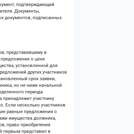
документ, подтверждающий
ителя. Документы,
ых документов, подписанных
ов, представившему в
ю предложение о цене
ества, установленной для
предложений других участников
тановленный срок заявки,
ника, но не ниже начальной
еделенного периода
а принадлежит участнику
о. Если несколько участников
щие равные предложения о
дажи имущества должника,
ов, право приобретения
ый первым представил в