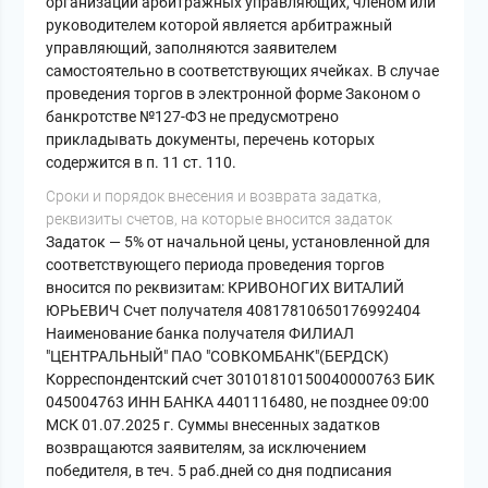
организации арбитражных управляющих, членом или
руководителем которой является арбитражный
управляющий, заполняются заявителем
самостоятельно в соответствующих ячейках. В случае
проведения торгов в электронной форме Законом о
банкротстве №127-ФЗ не предусмотрено
прикладывать документы, перечень которых
содержится в п. 11 ст. 110.
Cроки и порядок внесения и возврата задатка,
реквизиты счетов, на которые вносится задаток
Задаток — 5% от начальной цены, установленной для
соответствующего периода проведения торгов
вносится по реквизитам: КРИВОНОГИХ ВИТАЛИЙ
ЮРЬЕВИЧ Счет получателя 40817810650176992404
Наименование банка получателя ФИЛИАЛ
"ЦЕНТРАЛЬНЫЙ" ПАО "СОВКОМБАНК"(БЕРДСК)
Корреспондентский счет 30101810150040000763 БИК
045004763 ИНН БАНКА 4401116480, не позднее 09:00
МСК 01.07.2025 г. Суммы внесенных задатков
возвращаются заявителям, за исключением
победителя, в теч. 5 раб.дней со дня подписания