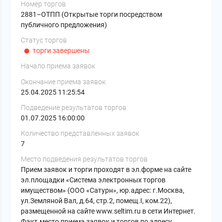
Номер торгов
2881–ОТПП (Открытые торги посредством
публичного предложения)
Статус торгов
торги завершены
Начало приема заявок
Окончание приема заявок
25.04.2025 11:25:54
Подведение результатов торгов
01.07.2025 16:00:00
Количество представленных заявок
7
Место подведения результатов торгов
Прием заявок и торги проходят в эл.форме на сайте
эл.площадки «Система электронных торгов
имуществом» (ООО «Сатурн», юр.адрес: г.Москва,
ул.Земляной Вал, д.64, стр.2, помещ.I, ком.22),
размещенной на сайте www.seltim.ru в сети Интернет.
Факт.место приема заявок и торгов по адресу