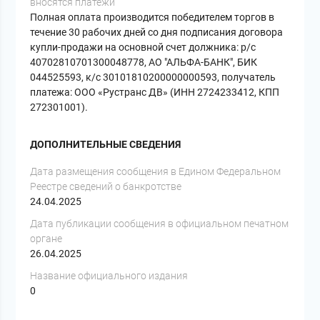
вносятся платежи
Полная оплата производится победителем торгов в
течение 30 рабочих дней со дня подписания договора
купли-продажи на основной счет должника: р/с
40702810701300048778, АО "АЛЬФА-БАНК", БИК
044525593, к/с 30101810200000000593, получатель
платежа: ООО «Рустранс ДВ» (ИНН 2724233412, КПП
272301001).
ДОПОЛНИТЕЛЬНЫЕ СВЕДЕНИЯ
Дата размещения сообщения в Едином Федеральном
Реестре сведений о банкротстве
24.04.2025
Дата публикации сообщения в официальном печатном
органе
26.04.2025
Название официального издания
0