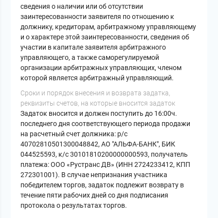
сведения о наличии или об отсутствии
заинтересованности заявителя по отношению к
должнику, кредиторам, арбитражному управляющему
и о характере этой заинтересованности, сведения об
участии в капитале заявителя арбитражного
управляющего, а также саморегулируемой
организации арбитражных управляющих, членом
которой является арбитражный управляющий.
Cроки и порядок внесения и возврата задатка,
реквизиты счетов, на которые вносится задаток
Задаток вносится и должен поступить до 16:00ч.
последнего дня соответствующего периода продажи
на расчетный счет должника: р/с
40702810501300048842, АО "АЛЬФА-БАНК", БИК
044525593, к/с 30101810200000000593, получатель
платежа: ООО «Рустранс ДВ» (ИНН 2724233412, КПП
272301001). В случае непризнания участника
победителем торгов, задаток подлежит возврату в
течение пяти рабочих дней со дня подписания
протокола о результатах торгов.