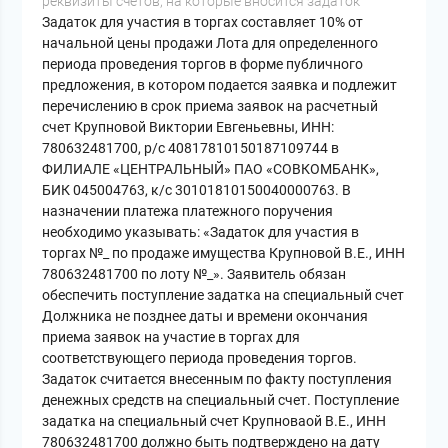
реквизиты счетов, на которые вносится задаток
Задаток для участия в торгах составляет 10% от
начальной цены продажи Лота для определенного
периода проведения торгов в форме публичного
предложения, в котором подается заявка и подлежит
перечислению в срок приема заявок на расчетный
счет Крупновой Виктории Евгеньевны, ИНН:
780632481700, р/с 40817810150187109744 в
ФИЛИАЛЕ «ЦЕНТРАЛЬНЫЙ» ПАО «СОВКОМБАНК»,
БИК 045004763, к/с 30101810150040000763. В
назначении платежа платежного поручения
необходимо указывать: «Задаток для участия в
торгах №_ по продаже имущества Крупновой В.Е., ИНН
780632481700 по лоту №_». Заявитель обязан
обеспечить поступление задатка на специальный счет
Должника не позднее даты и времени окончания
приема заявок на участие в торгах для
соответствующего периода проведения торгов.
Задаток считается внесенным по факту поступления
денежных средств на специальный счет. Поступление
задатка на специальный счет Крупноваой В.Е., ИНН
780632481700 должно быть подтверждено на дату