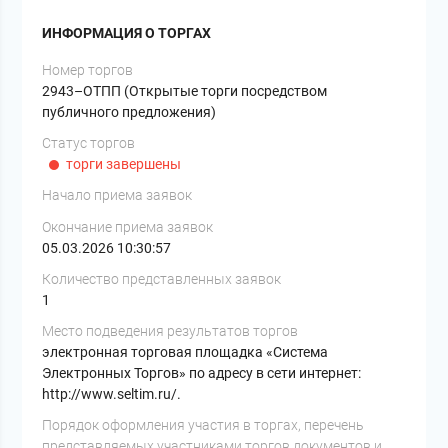
ИНФОРМАЦИЯ О ТОРГАХ
Номер торгов
2943–ОТПП (Открытые торги посредством
публичного предложения)
Статус торгов
торги завершены
Начало приема заявок
Окончание приема заявок
05.03.2026 10:30:57
Количество представленных заявок
1
Место подведения результатов торгов
электронная торговая площадка «Система
Электронных Торгов» по адресу в сети интернет:
http://www.seltim.ru/.
Порядок оформления участия в торгах, перечень
представляемых участниками торгов документов и