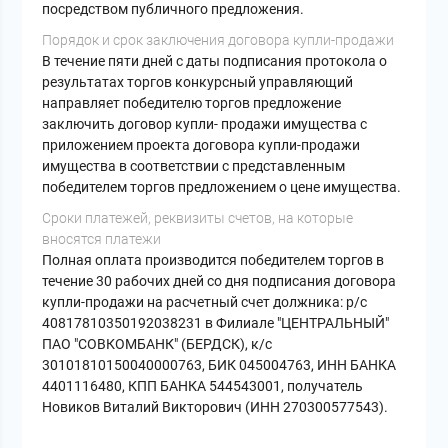
посредством публичного предложения.
Порядок и срок заключения договора купли-продажи
В течение пяти дней с даты подписания протокола о
результатах торгов конкурсный управляющий
направляет победителю торгов предложение
заключить договор купли- продажи имущества с
приложением проекта договора купли-продажи
имущества в соответствии с представленным
победителем торгов предложением о цене имущества.
Сроки платежей, реквизиты счетов, на которые
вносятся платежи
Полная оплата производится победителем торгов в
течение 30 рабочих дней со дня подписания договора
купли-продажи на расчетный счет должника: р/с
40817810350192038231 в Филиале "ЦЕНТРАЛЬНЫЙ"
ПАО "СОВКОМБАНК" (БЕРДСК), к/с
30101810150040000763, БИК 045004763, ИНН БАНКА
4401116480, КПП БАНКА 544543001, получатель
Новиков Виталий Викторович (ИНН 270300577543).