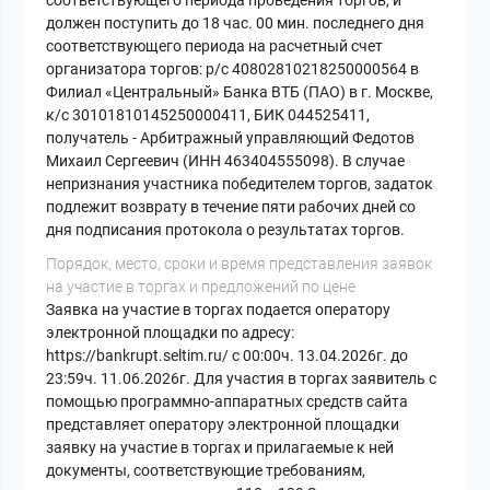
соответствующего периода проведения торгов, и
должен поступить до 18 час. 00 мин. последнего дня
соответствующего периода на расчетный счет
организатора торгов: р/с 40802810218250000564 в
Филиал «Центральный» Банка ВТБ (ПАО) в г. Москве,
к/с 30101810145250000411, БИК 044525411,
получатель - Арбитражный управляющий Федотов
Михаил Сергеевич (ИНН 463404555098). В случае
непризнания участника победителем торгов, задаток
подлежит возврату в течение пяти рабочих дней со
дня подписания протокола о результатах торгов.
Порядок, место, сроки и время представления заявок
на участие в торгах и предложений по цене
Заявка на участие в торгах подается оператору
электронной площадки по адресу:
https://bankrupt.seltim.ru/ с 00:00ч. 13.04.2026г. до
23:59ч. 11.06.2026г. Для участия в торгах заявитель с
помощью программно-аппаратных средств сайта
представляет оператору электронной площадки
заявку на участие в торгах и прилагаемые к ней
документы, соответствующие требованиям,