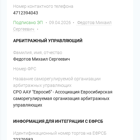
Номер контактного телефона
4712394043
Подписано ЭП
• 09.04.2026 •
Федотов Михаил
Сергеевич
•
АРБИТРАЖНЫЙ УПРАВЛЯЮЩИЙ
Фамилия, имя, отчество
Федотов Михаил Сергеевич
Номер ФРС
Название саморегулируемой организации
арбитражных управляющих
СРО ААУ "Евросиб" - Ассоциация Евросибирская
саморегулируемая организация арбитражных
управляющих
ИНФОРМАЦИЯ ДЛЯ ИНТЕГРАЦИИ С ЕФРСБ
Идентификационный номер торгов на ЕФРСБ
22379583