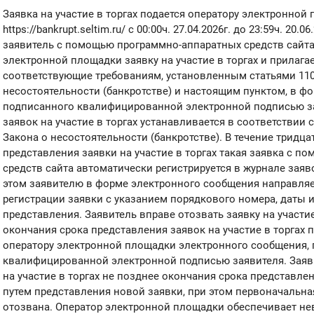
Заявка на участие в торгах подается оператору электронной
https://bankrupt.seltim.ru/ с 00:00ч. 27.04.2026г. до 23:59ч. 20.0
заявитель с помощью программно-аппаратных средств сайта
электронной площадки заявку на участие в торгах и прилага
соответствующие требованиям, установленным статьями 110
несостоятельности (банкротстве) и настоящим пунктом, в ф
подписанного квалифицированной электронной подписью за
заявок на участие в торгах устанавливается в соответствии 
Закона о несостоятельности (банкротстве). В течение тридц
представления заявки на участие в торгах такая заявка с 
средств сайта автоматически регистрируется в журнале заяво
этом заявителю в форме электронного сообщения направля
регистрации заявки с указанием порядкового номера, даты 
представления. Заявитель вправе отозвать заявку на участие
окончания срока представления заявок на участие в торгах
оператору электронной площадки электронного сообщения,
квалифицированной электронной подписью заявителя. Заяв
на участие в торгах не позднее окончания срока представлен
путем представления новой заявки, при этом первоначальна
отозвана. Оператор электронной площадки обеспечивает н