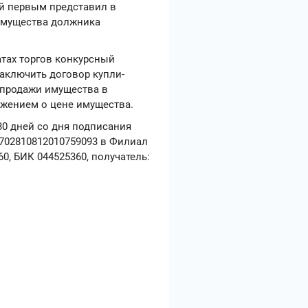
ый первым представил в
 имущества должника
атах торгов конкурсный
аключить договор купли-
-продажи имущества в
ожением о цене имущества.
30 дней со дня подписания
0702810812010759093 в Филиал
0, БИК 044525360, получатель: