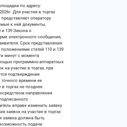
 площадки по адресу:
6.2026г. Для участия в торгах
 представляет оператору
емые к ней документы,
 и 139 Закона о
орме электронного сообщения,
явителя. Срок представления
с положениями статей 110 и 139
ати минут с момента
помощью программно-аппаратных
к на участие в торгах, при
ется подтверждение
и точного времени ее
 в торгах не позднее
 посредством направления
 подписанного
итель вправе изменить заявку
ия заявок на участие в торгах
я заявка должна быть
евозможность подачи