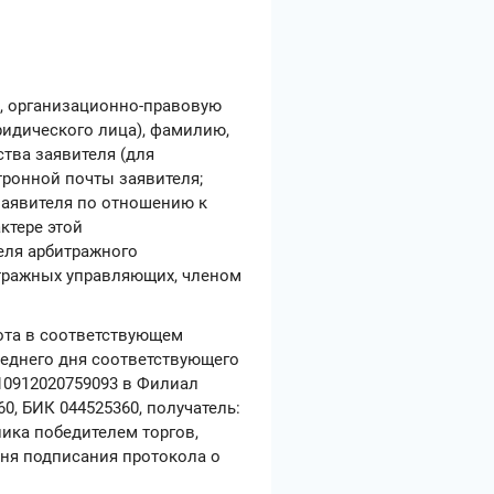
е, организационно-правовую
ридического лица), фамилию,
ства заявителя (для
тронной почты заявителя;
заявителя по отношению к
ктере этой
теля арбитражного
итражных управляющих, членом
лота в соответствующем
леднего дня соответствующего
10912020759093 в Филиал
0, БИК 044525360, получатель:
ника победителем торгов,
дня подписания протокола о