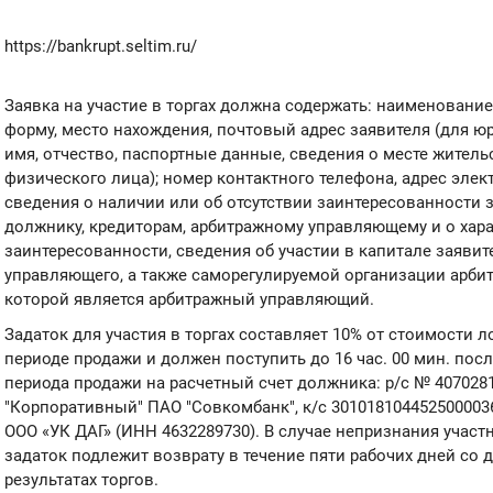
https://bankrupt.seltim.ru/
Заявка на участие в торгах должна содержать: наименовани
форму, место нахождения, почтовый адрес заявителя (для ю
имя, отчество, паспортные данные, сведения о месте житель
физического лица); номер контактного телефона, адрес элек
сведения о наличии или об отсутствии заинтересованности 
должнику, кредиторам, арбитражному управляющему и о хара
заинтересованности, сведения об участии в капитале заяви
управляющего, а также саморегулируемой организации арб
которой является арбитражный управляющий.
Задаток для участия в торгах составляет 10% от стоимости 
периоде продажи и должен поступить до 16 час. 00 мин. пос
периода продажи на расчетный счет должника: р/с № 407028
"Корпоративный" ПАО "Совкомбанк", к/с 3010181044525000036
ООО «УК ДАГ» (ИНН 4632289730). В случае непризнания участ
задаток подлежит возврату в течение пяти рабочих дней со 
результатах торгов.