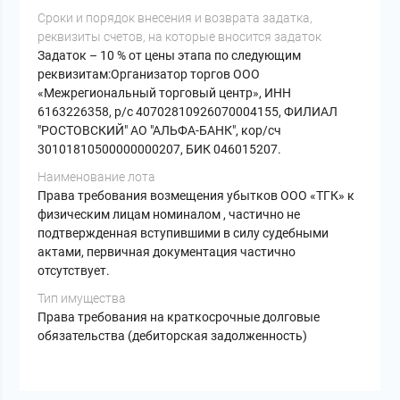
Cроки и порядок внесения и возврата задатка,
реквизиты счетов, на которые вносится задаток
Задаток – 10 % от цены этапа по следующим
реквизитам:Организатор торгов ООО
«Межрегиональный торговый центр», ИНН
6163226358, р/с 40702810926070004155, ФИЛИАЛ
"РОСТОВСКИЙ" АО "АЛЬФА-БАНК", кор/сч
30101810500000000207, БИК 046015207.
Наименование лота
Права требования возмещения убытков ООО «ТГК» к
физическим лицам номиналом , частично не
подтвержденная вступившими в силу судебными
актами, первичная документация частично
отсутствует.
Тип имущества
Права требования на краткосрочные долговые
обязательства (дебиторская задолженность)