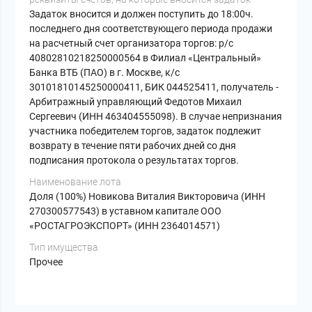
Задаток вносится и должен поступить до 18:00ч.
последнего дня соответствующего периода продажи
на расчетный счет организатора торгов: р/с
40802810218250000564 в Филиал «Центральный»
Банка ВТБ (ПАО) в г. Москве, к/с
30101810145250000411, БИК 044525411, получатель -
Арбитражный управляющий Федотов Михаил
Сергеевич (ИНН 463404555098). В случае непризнания
участника победителем торгов, задаток подлежит
возврату в течение пяти рабочих дней со дня
подписания протокола о результатах торгов.
Наименование лота
Доля (100%) Новикова Виталия Викторовича (ИНН
270300577543) в уставном капитале ООО
«РОСТАГРОЭКСПОРТ» (ИНН 2364014571)
Тип имущества
Прочее