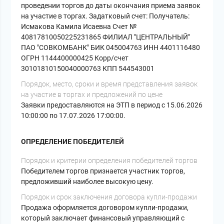
проведении торгов до даты окончания приема заявок
на участие в торгах. Задатковый счет: Получатель:
Исмакова Камила Исаевна Счет №
40817810050225231865 ФИЛИАЛ "ЦЕНТРАЛЬНЫЙ"
ПАО "СОВКОМБАНК" БИК 045004763 ИНН 4401116480
ОГРН 1144400000425 Корр/счет
30101810150040000763 КПП 544543001
Порядок, место, сроки и время представления заявок
на участие в торгах и предложений по цене
Заявки предоставляются на ЭТП в период с 15.06.2026
10:00:00 по 17.07.2026 17:00:00.
ОПРЕДЕЛЕНИЕ ПОБЕДИТЕЛЕЙ
Порядок и критерии определения победителей торгов
Победителем торгов признается участник торгов,
предложивший наиболее высокую цену.
Порядок и срок заключения договора купли-продажи
Продажа оформляется договором купли-продажи,
который заключает финансовый управляющий с