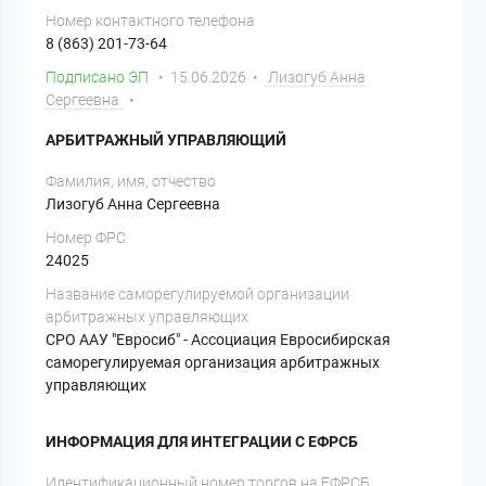
Номер контактного телефона
8 (863) 201-73-64
Подписано ЭП
• 15.06.2026 •
Лизогуб Анна
Сергеевна
•
АРБИТРАЖНЫЙ УПРАВЛЯЮЩИЙ
Фамилия, имя, отчество
Лизогуб Анна Сергеевна
Номер ФРС
24025
Название саморегулируемой организации
арбитражных управляющих
СРО ААУ "Евросиб" - Ассоциация Евросибирская
саморегулируемая организация арбитражных
управляющих
ИНФОРМАЦИЯ ДЛЯ ИНТЕГРАЦИИ С ЕФРСБ
Идентификационный номер торгов на ЕФРСБ