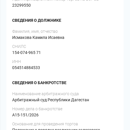
23299550
СВЕДЕНИЯ О ДОЛЖНИКЕ
Фамилия, имя, отчество
Исмакова Камила Исаевна
СНИЛС
154-074-965 71
ИНН
054514884533
СВЕДЕНИЯ О БАНКРОТСТВЕ
Наименование арбитражного суда
Арбитражный суд Республики Дагестан
Номер дела о банкротстве
А15-151/2026
Основание для проведения торгов
Положение о порядке реализации залогового