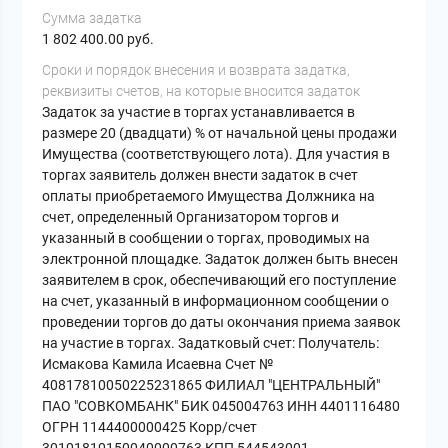
Сумма задатка
1 802 400.00 руб.
Cроки и порядок внесения и возврата задатка,
реквизиты счетов, на которые вносится задаток
Задаток за участие в торгах устанавливается в
размере 20 (двадцати) % от начальной цены продажи
Имущества (соответствующего лота). Для участия в
торгах заявитель должен внести задаток в счет
оплаты приобретаемого Имущества Должника на
счет, определенный Организатором торгов и
указанный в сообщении о торгах, проводимых на
электронной площадке. Задаток должен быть внесен
заявителем в срок, обеспечивающий его поступление
на счет, указанный в информационном сообщении о
проведении торгов до даты окончания приема заявок
на участие в торгах. Задатковый счет: Получатель:
Исмакова Камила Исаевна Счет №
40817810050225231865 ФИЛИАЛ "ЦЕНТРАЛЬНЫЙ"
ПАО "СОВКОМБАНК" БИК 045004763 ИНН 4401116480
ОГРН 1144400000425 Корр/счет