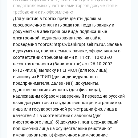
представляемых участниками торгов документов и
требования к их оформлению
Для участия в торгах претенденты должны
своевременно оплатить задаток, подать заявку и
документы в электронном виде, подписанные
электронной подписью заявителя, на сайте
проведения торгов: https://bankrupt.seltim.ru/. Заявка
и документы, прилагаемые к заявке, оформляются в
соответствии с требованиями п. 11 ст. 110 ФЗ «О
несостоятельности (банкротстве)» от 26.10.2002 г.
№127-ФЗ: а) выписку из ЕГРЮЛ (для юр. лица),
выписку из ЕГРИП (для индивидуального
предпринимателя, далее - ИП), документы,
удостоверяющие личность (для физ. лица),
надлежащим образом заверенный перевод на русский
язык документов о государственной регистрации юр.
лица или государственной регистрации физ. лица в
качестве ИП в соответствии с законом (для
иностранного лица); б) документ, подтверждающий
полномочия лица на осуществление действий от
имени заявителя; в) фирменное наименование,