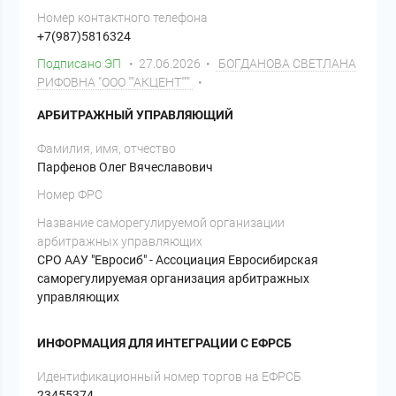
Номер контактного телефона
+7(987)5816324
Подписано ЭП
• 27.06.2026 •
БОГДАНОВА СВЕТЛАНА
РИФОВНА "ООО ""АКЦЕНТ"""
•
АРБИТРАЖНЫЙ УПРАВЛЯЮЩИЙ
Фамилия, имя, отчество
Парфенов Олег Вячеславович
Номер ФРС
Название саморегулируемой организации
арбитражных управляющих
СРО ААУ "Евросиб" - Ассоциация Евросибирская
саморегулируемая организация арбитражных
управляющих
ИНФОРМАЦИЯ ДЛЯ ИНТЕГРАЦИИ С ЕФРСБ
Идентификационный номер торгов на ЕФРСБ
23455374