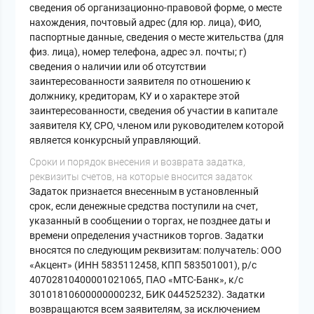
сведения об организационно-правовой форме, о месте
нахождения, почтовый адрес (для юр. лица), ФИО,
паспортные данные, сведения о месте жительства (для
физ. лица), номер телефона, адрес эл. почты; г)
сведения о наличии или об отсутствии
заинтересованности заявителя по отношению к
должнику, кредиторам, КУ и о характере этой
заинтересованности, сведения об участии в капитале
заявителя КУ, СРО, членом или руководителем которой
является конкурсный управляющий.
Cроки и порядок внесения и возврата задатка,
реквизиты счетов, на которые вносится задаток
Задаток признается внесенным в установленный
срок, если денежные средства поступили на счет,
указанный в сообщении о торгах, не позднее даты и
времени определения участников торгов. Задатки
вносятся по следующим реквизитам: получатель: ООО
«Акцент» (ИНН 5835112458, КПП 583501001), р/с
40702810400001021065, ПАО «МТС-Банк», к/с
30101810600000000232, БИК 044525232). Задатки
возвращаются всем заявителям, за исключением