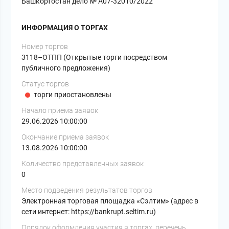
Башкортостан дело № А07-32010/2022
ИНФОРМАЦИЯ О ТОРГАХ
Номер торгов
3118–ОТПП (Открытые торги посредством
публичного предложения)
Статус торгов
торги приостановлены
Начало приема заявок
29.06.2026 10:00:00
Окончание приема заявок
13.08.2026 10:00:00
Количество представленных заявок
0
Место подведения результатов торгов
Электронная торговая площадка «Сэлтим» (адрес в
сети интернет: https://bankrupt.seltim.ru)
Порядок оформления участия в торгах, перечень